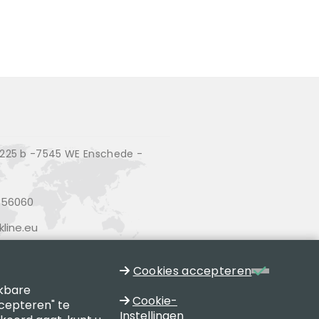
25 b -7545 WE Enschede -
356060
line.eu
Cookies accepteren
jkbare
Cookie-
cepteren" te
Instellingen