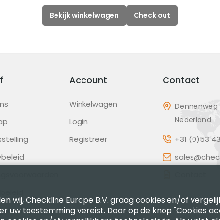
Bekijk winkelwagen
Check out
f
Account
Contact
ons
Winkelwagen
Dennenweg 2
Nederland
ap
Login
sstelling
Registreer
+31 (0)53 4
ybeleid
sales@check
ingsvoorwaarden
Contact
beleid
en wij, Checkline Europe B.V. graag cookies en/of vergeli
ter uw toestemming vereist. Door op de knop "Cookies ac
gscode