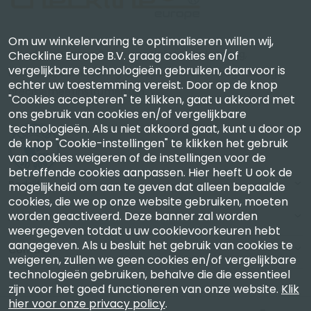
Om uw winkelervaring te optimaliseren willen wij,
Checkline Europe B.V. — specialisten in levering,
Checkline Europe B.V. graag cookies en/of
vergelijkbare technologieën gebruiken, daarvoor is
kalibratie, certificering en reparatie van hoogwaardige
echter uw toestemming vereist. Door op de knop
precisiemeetinstrumenten.
"Cookies accepteren" te klikken, gaat u akkoord met
ons gebruik van cookies en/of vergelijkbare
technologieën. Als u niet akkoord gaat, kunt u door op
de knop "Cookie-instellingen" te klikken het gebruik
van cookies weigeren of de instellingen voor de
betreffende cookies aanpassen. Hier heeft U ook de
Bedrijf
mogelijkheid om aan te geven dat alleen bepaalde
cookies, die we op onze website gebruiken, moeten
worden geactiveerd. Deze banner zal worden
Account
weergegeven totdat u uw cookievoorkeuren hebt
aangegeven. Als u besluit het gebruik van cookies te
Contact
weigeren, zullen we geen cookies en/of vergelijkbare
technologieën gebruiken, behalve die die essentieel
zijn voor het goed functioneren van onze website.
Klik
hier voor onze privacy policy
.