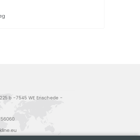
aag
25 b -7545 WE Enschede -
356060
line.eu