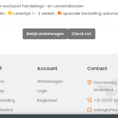
en exclusief handelings- en verzendkosten.
gen
,
Levertijd: 1 - 3 weken
,
speciale bestelling aanvr
Bekijk winkelwagen
Check out
f
Account
Contact
ons
Winkelwagen
Dennenweg 2
Nederland
ap
Login
sstelling
Registreer
+31 (0)53 4
ybeleid
sales@check