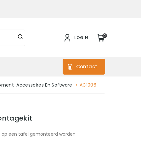
0
LOGIN
s
Contact
ment-Accessoires En Software
AC1006
ontagekit
r op een tafel gemonteerd worden.