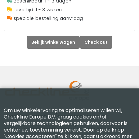
Beschikbaar: 1 - 3 dagen
Levertijd: 1 - 3 weken
speciale bestelling aanvraag
Bekijk winkelwagen
Check out
Om uw winkelervaring te optimaliseren willen wij,
Checkline Europe B.V. — specialisten in levering,
Checkline Europe B.V. graag cookies en/of
vergelijkbare technologieën gebruiken, daarvoor is
kalibratie, certificering en reparatie van hoogwaardige
echter uw toestemming vereist. Door op de knop
precisiemeetinstrumenten.
"Cookies accepteren" te klikken, gaat u akkoord met