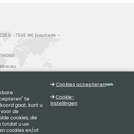
25 b -7545 WE Enschede -
356060
line.eu
Cookies accepteren
jkbare
Cookie-
cepteren" te
Instellingen
kkoord gaat, kunt u
 voor de
lde cookies, die
 totdat u uw
een cookies en/of