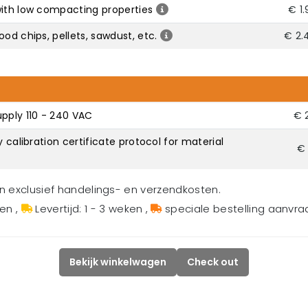
with low compacting properties
€ 1
od chips, pellets, sawdust, etc.
€ 2.
upply 110 - 240 VAC
€ 
y calibration certificate protocol for material
€ 
en exclusief handelings- en verzendkosten.
gen
,
Levertijd: 1 - 3 weken
,
speciale bestelling aanvr
Bekijk winkelwagen
Check out