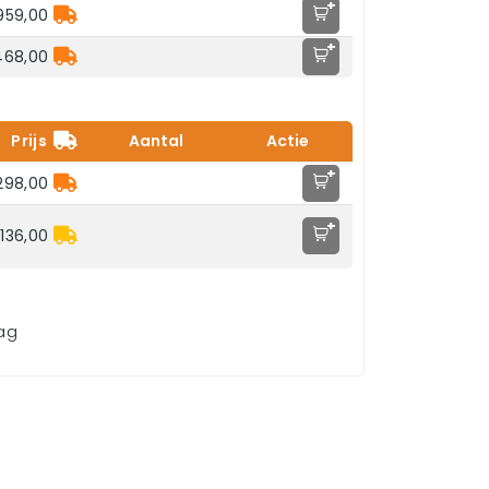
+
.959,00
+
468,00
Prijs
Aantal
Actie
+
298,00
+
136,00
aag