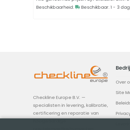
Beschikbaarheid:
Beschikbaar: 1 - 3 da
Bedrij
Over 
Site M
Checkline Europe B.V. —
Beleid
specialisten in levering, kalibratie,
certificering en reparatie van
Privac
hoogwaardige
Lever
precisiemeetinstrumenten.