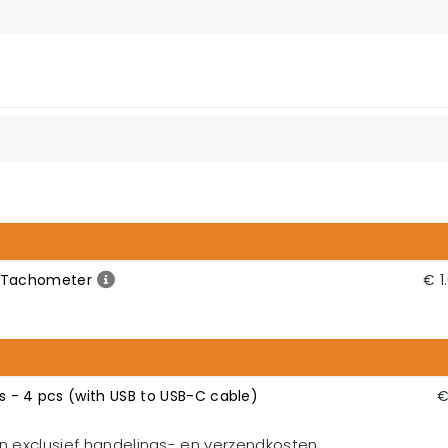
 Tachometer
€ 1
s - 4 pcs (with USB to USB-C cable)
€
en exclusief handelings- en verzendkosten.