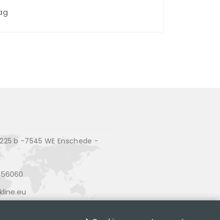
aag
25 b -7545 WE Enschede -
356060
line.eu