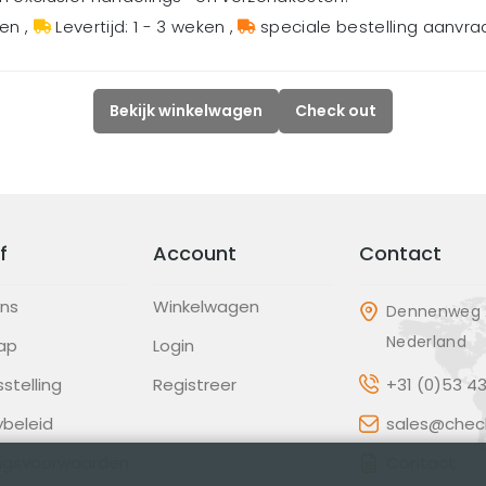
gen
,
Levertijd: 1 - 3 weken
,
speciale bestelling aanvr
Bekijk winkelwagen
Check out
f
Account
Contact
ons
Winkelwagen
Dennenweg 2
Nederland
ap
Login
sstelling
Registreer
+31 (0)53 4
ybeleid
sales@check
ingsvoorwaarden
Contact