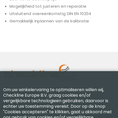
Mogelijkheid tot justeren en reparatie
Uitsluitend overeenkomstig DIN EN 10204
Gemakkelijk inplannen van de kalibratie
Om uw winkelervaring te optimaliseren willen wij,
Checkline Europe B.V. — specialisten in levering,
Checkline Europe B.V. graag cookies en/of
vergelijkbare technologieën gebruiken, daarvoor is
kalibratie, certificering en reparatie van hoogwaardige
echter uw toestemming vereist. Door op de knop
precisiemeetinstrumenten.
"Cookies accepteren" te klikken, gaat u akkoord met
ons gebruik van cookies en/of vergelijkbare