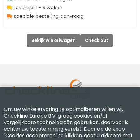
Levertijd: 1 - 3 weken
speciale bestelling aanvraag
Bekijk winkelwagen
Check out
Om uw winkelervaring te optimaliseren willen wij,
Checkline Europe B.V. — specialisten in levering,
Checkline Europe B.V. graag cookies en/of
vergelijkbare technologieën gebruiken, daarvoor is
kalibratie, certificering en reparatie van hoogwaardige
echter uw toestemming vereist. Door op de knop
precisiemeetinstrumenten.
"Cookies accepteren" te klikken, gaat u akkoord met