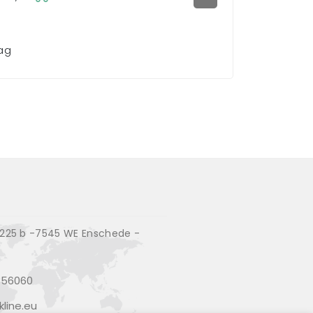
aag
25 b -7545 WE Enschede -
356060
line.eu