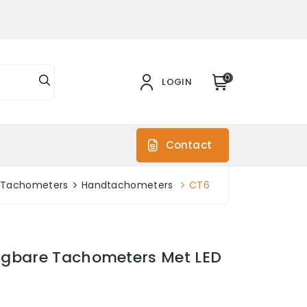
0
LOGIN
s
Contact
Tachometers
Handtachometers
CT6
agbare Tachometers Met LED