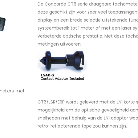
De Concorde CT6 serie draagbare tachometers
deze geschikt zijn voor zeer veel toepassinge
display en een brede selectie uitstekende fun
systeembereik tot 1 meter of met een laser s
verbeterde optische prestatie. Met deze tach
metingen uitvoeren.
meters met
CT6/LSR/ERP wordt geleverd met de LN1 korte 
mogelijkheid om de optische gevoeligheid aan 
snelheden met behulp van de LN1 adapter waar
retro-reflecterende tape zou kunnen zijn.