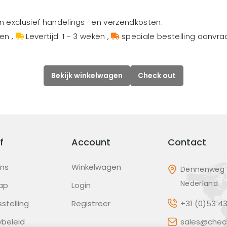
en exclusief handelings- en verzendkosten.
gen
,
Levertijd: 1 - 3 weken
,
speciale bestelling aanvr
Bekijk winkelwagen
Check out
f
Account
Contact
ons
Winkelwagen
Dennenweg 2
Nederland
ap
Login
sstelling
Registreer
+31 (0)53 4
ybeleid
sales@check