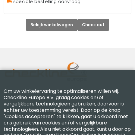
speciale bestelling aanvraag
Bekijk winkelwagen
Check out
Om uw winkelervaring te optimaliseren willen wij,
Checkline Europe B.V. — specialisten in levering,
Checkline Europe B.V. graag cookies en/of
vergelijkbare technologieën gebruiken, daarvoor is
kalibratie, certificering en reparatie van hoogwaardige
echter uw toestemming vereist. Door op de knop
precisiemeetinstrumenten.
"Cookies accepteren" te klikken, gaat u akkoord met
ons gebruik van cookies en/of vergelijkbare
technologieën. Als u niet akkoord gaat, kunt u door op