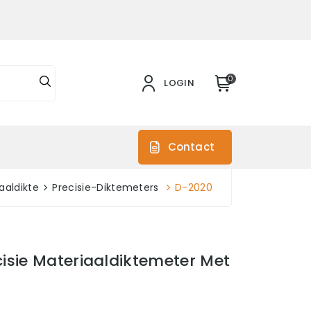
0
LOGIN
s
Contact
aaldikte
Precisie-Diktemeters
D-2020
isie Materiaaldiktemeter Met