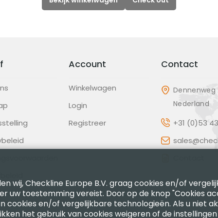
Bekijk winkelwagen
Check out
f
Account
Contact
ons
Winkelwagen
Dennenweg 2
Nederland
ap
Login
sstelling
Registreer
+31 (0)53 4
ybeleid
sales@check
ingsvoorwaarden
Contact
beleid
en wij, Checkline Europe B.V. graag cookies en/of vergeli
ter uw toestemming vereist. Door op de knop "Cookies ac
gscode
n cookies en/of vergelijkbare technologieën. Als u niet a
likken het gebruik van cookies weigeren of de instellingen