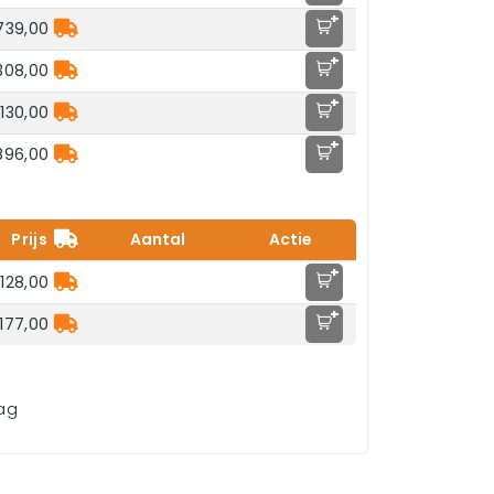
+
739,00
+
308,00
+
.130,00
+
896,00
Prijs
Aantal
Actie
+
128,00
+
177,00
aag