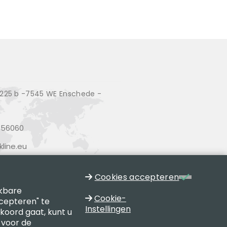
25 b -7545 WE Enschede -
356060
line.eu
Cookies accepteren
jkbare
Cookie-
cepteren" te
Instellingen
kkoord gaat, kunt u
 voor de