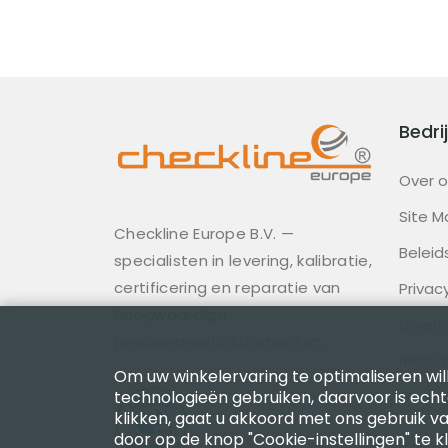
Bedrij
Over 
Site M
Checkline Europe B.V. —
Beleid
specialisten in levering, kalibratie,
certificering en reparatie van
Privac
hoogwaardige
Lever
precisiemeetinstrumenten.
Retour
Om uw winkelervaring te optimaliseren will
technologieën gebruiken, daarvoor is ech
Gedra
klikken, gaat u akkoord met ons gebruik va
door op de knop "Cookie-instellingen" te k