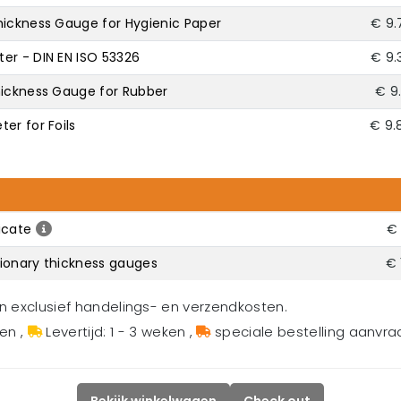
hickness Gauge for Hygienic Paper
€ 9.
er - DIN EN ISO 53326
€ 9.
hickness Gauge for Rubber
€ 9
er for Foils
€ 9.
icate
€ 
ionary thickness gauges
€ 
en exclusief handelings- en verzendkosten.
gen
,
Levertijd: 1 - 3 weken
,
speciale bestelling aanvr