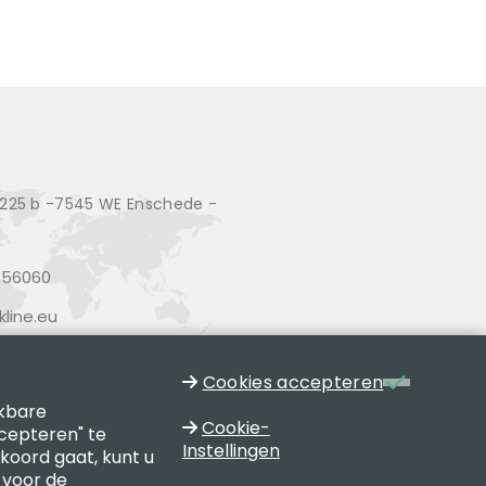
25 b -7545 WE Enschede -
356060
line.eu
Cookies accepteren
jkbare
Cookie-
cepteren" te
Instellingen
kkoord gaat, kunt u
 voor de