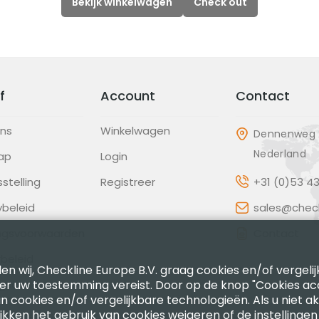
Bekijk winkelwagen
Check out
f
Account
Contact
ons
Winkelwagen
Dennenweg 2
Nederland
ap
Login
sstelling
Registreer
+31 (0)53 4
ybeleid
sales@check
ingsvoorwaarden
Contact
beleid
en wij, Checkline Europe B.V. graag cookies en/of vergeli
ter uw toestemming vereist. Door op de knop "Cookies ac
gscode
n cookies en/of vergelijkbare technologieën. Als u niet a
likken het gebruik van cookies weigeren of de instellingen