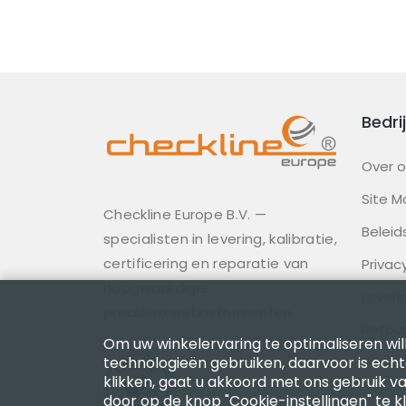
Bedrij
Over 
Site M
Checkline Europe B.V. —
Beleid
specialisten in levering, kalibratie,
certificering en reparatie van
Privac
hoogwaardige
Lever
precisiemeetinstrumenten.
Retour
Om uw winkelervaring te optimaliseren will
technologieën gebruiken, daarvoor is ech
Gedra
klikken, gaat u akkoord met ons gebruik va
door op de knop "Cookie-instellingen" te k