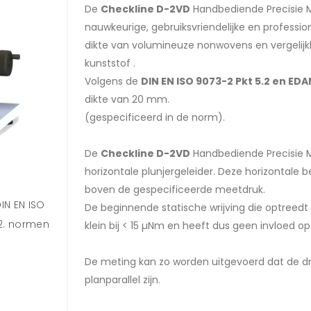
De
Checkline D-2VD
Handbediende Precisie M
nauwkeurige, gebruiksvriendelijke en professi
dikte van volumineuze nonwovens en vergelij
kunststof .
Volgens de
DIN EN ISO 9073-2 Pkt 5.2 en EDA
dikte van 20 mm.
(gespecificeerd in de norm).
De
Checkline D-2VD
Handbediende Precisie M
horizontale plunjergeleider. Deze horizontal
boven de gespecificeerde meetdruk.
IN EN ISO
De beginnende statische wrijving die optreedt
.2. normen
klein bij < 15 µNm en heeft dus geen invloed o
De meting kan zo worden uitgevoerd dat de dru
planparallel zijn.