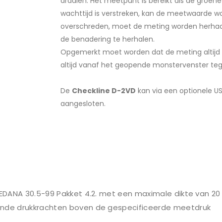
draaien. Het meetpunt is bereikt als de groen
wachttijd is verstreken, kan de meetwaarde 
overschreden, moet de meting worden herhaa
de benadering te herhalen.
Opgemerkt moet worden dat de meting altijd 
altijd vanaf het geopende monstervenster teg
De
Checkline D-2VD
kan via een optionele U
aangesloten.
n EDANA 30.5-99 Pakket 4.2. met een maximale dikte van 2
ende drukkrachten boven de gespecificeerde meetdruk