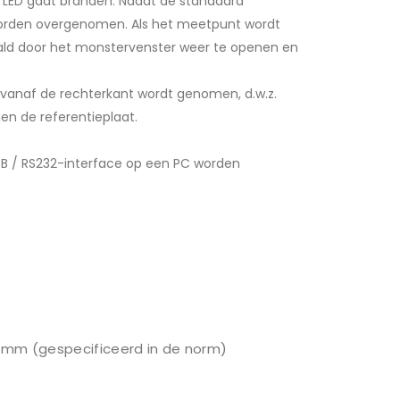
e LED gaat branden. Nadat de standaard
worden overgenomen. Als het meetpunt wordt
ld door het monstervenster weer te openen en
vanaf de rechterkant wordt genomen, d.w.z.
en de referentieplaat.
SB / RS232-interface op een PC worden
0 mm (gespecificeerd in de norm)