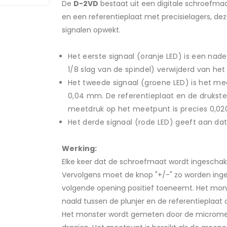
De
D-2VD
bestaat uit een digitale schroefma
en een referentieplaat met precisielagers, d
signalen opwekt.
Het eerste signaal (oranje LED) is een nade
1/8 slag van de spindel) verwijderd van h
Het tweede signaal (groene LED) is het m
0,04 mm. De referentieplaat en de drukste
meetdruk op het meetpunt is precies 0,020
Het derde signaal (rode LED) geeft aan da
Werking:
Elke keer dat de schroefmaat wordt ingeschak
Vervolgens moet de knop "+/-" zo worden inge
volgende opening positief toeneemt. Het mo
naald tussen de plunjer en de referentieplaa
Het monster wordt gemeten door de micromet