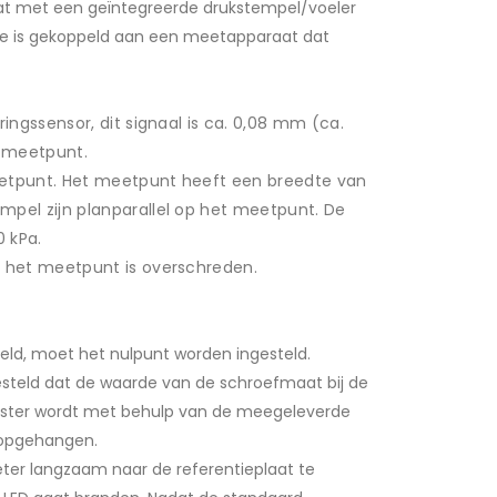
at met een geïntegreerde drukstempel/voeler
eze is gekoppeld aan een meetapparaat dat
ringssensor, dit signaal is ca. 0,08 mm (ca.
et meetpunt.
eetpunt. Het meetpunt heeft een breedte van
mpel zijn planparallel op het meetpunt. De
 kPa.
t het meetpunt is overschreden.
eld, moet het nulpunt worden ingesteld.
steld dat de waarde van de schroefmaat bij de
nster wordt met behulp van de meegeleverde
t opgehangen.
er langzaam naar de referentieplaat te