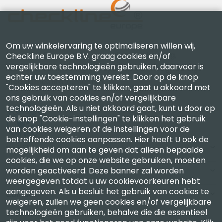
Om uw winkelervaring te optimaliseren willen wij,
Checkline Europe B.V. — specialisten in levering,
Checkline Europe B.V. graag cookies en/of
vergelijkbare technologieën gebruiken, daarvoor is
kalibratie, certificering en reparatie van hoogwaardige
echter uw toestemming vereist. Door op de knop
precisiemeetinstrumenten.
"Cookies accepteren" te klikken, gaat u akkoord met
ons gebruik van cookies en/of vergelijkbare
technologieën. Als u niet akkoord gaat, kunt u door op
de knop "Cookie-instellingen" te klikken het gebruik
van cookies weigeren of de instellingen voor de
betreffende cookies aanpassen. Hier heeft U ook de
Bedrijf
mogelijkheid om aan te geven dat alleen bepaalde
cookies, die we op onze website gebruiken, moeten
worden geactiveerd. Deze banner zal worden
Account
weergegeven totdat u uw cookievoorkeuren hebt
aangegeven. Als u besluit het gebruik van cookies te
Contact
weigeren, zullen we geen cookies en/of vergelijkbare
technologieën gebruiken, behalve die die essentieel