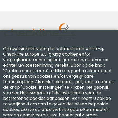
Om uw winkelervaring te optimaliseren willen wij,
Checkline Europe B.V. — specialisten in levering,
Checkline Europe B.V. graag cookies en/of
vergelijkbare technologieën gebruiken, daarvoor is
kalibratie, certificering en reparatie van hoogwaardige
echter uw toestemming vereist. Door op de knop
precisiemeetinstrumenten.
"Cookies accepteren" te klikken, gaat u akkoord met
ons gebruik van cookies en/of vergelijkbare
technologieën. Als u niet akkoord gaat, kunt u door op
de knop "Cookie-instellingen" te klikken het gebruik
van cookies weigeren of de instellingen voor de
betreffende cookies aanpassen. Hier heeft U ook de
Bedrijf
mogelijkheid om aan te geven dat alleen bepaalde
cookies, die we op onze website gebruiken, moeten
worden geactiveerd. Deze banner zal worden
Account