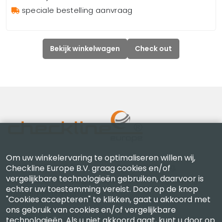
speciale bestelling aanvraag
Bekijk winkelwagen
Check out
Om uw winkelervaring te optimaliseren willen wij,
Checkline Europe B.V. — specialisten in levering,
Checkline Europe B.V. graag cookies en/of
vergelijkbare technologieën gebruiken, daarvoor is
kalibratie, certificering en reparatie van hoogwaardige
echter uw toestemming vereist. Door op de knop
precisiemeetinstrumenten.
"Cookies accepteren" te klikken, gaat u akkoord met
ons gebruik van cookies en/of vergelijkbare
technologieën. Als u niet akkoord gaat, kunt u door op