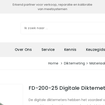
Erkend partner voor verkoop, reparatie en kalibratie
van meetsystemen
Over Ons
Service
Kennis
Keuzegid
Home
Diktemeting
Materiaa
FD-200-25 Digitale Dikteme
De digitale diktemeters hebben het voordeel va