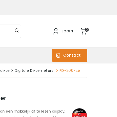
0
LOGIN
s
Contact
ldikte
Digitale Diktemeters
FD-200-25
ter
n een makkelijk af te lezen display,