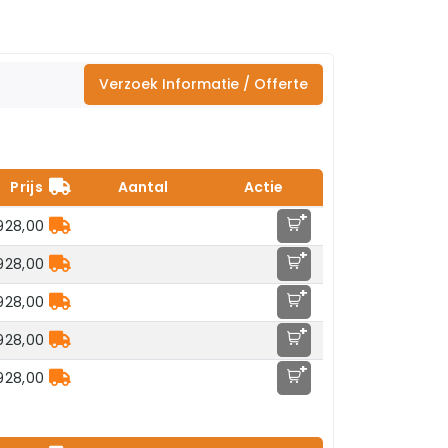
Verzoek Informatie / Offerte
Prijs
Aantal
Actie
+
928,00
+
928,00
+
928,00
+
928,00
+
928,00