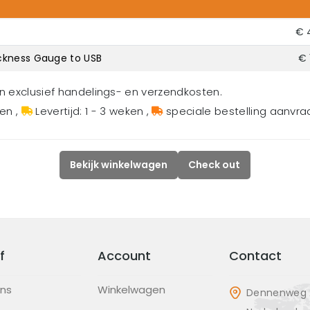
€ 
ckness Gauge to USB
€ 
en exclusief handelings- en verzendkosten.
gen
,
Levertijd: 1 - 3 weken
,
speciale bestelling aanvr
Bekijk winkelwagen
Check out
f
Account
Contact
ons
Winkelwagen
Dennenweg 2