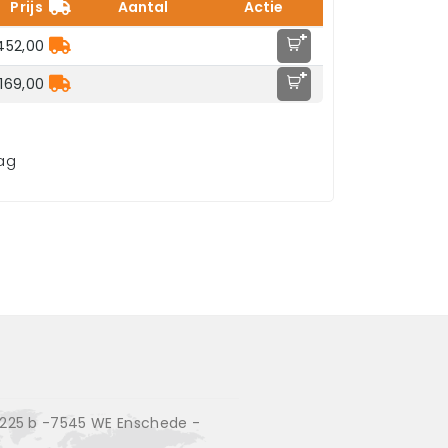
Prijs
Aantal
Actie
+
452,00
+
169,00
aag
25 b -7545 WE Enschede -