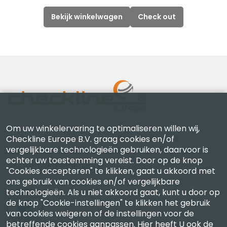
Bekijk winkelwagen
Check out
Om uw winkelervaring te optimaliseren willen wij,
Checkline Europe B.V. — specialisten in levering,
Checkline Europe B.V. graag cookies en/of
vergelijkbare technologieën gebruiken, daarvoor is
kalibratie, certificering en reparatie van hoogwaardige
echter uw toestemming vereist. Door op de knop
precisiemeetinstrumenten.
"Cookies accepteren" te klikken, gaat u akkoord met
ons gebruik van cookies en/of vergelijkbare
technologieën. Als u niet akkoord gaat, kunt u door op
de knop "Cookie-instellingen" te klikken het gebruik
van cookies weigeren of de instellingen voor de
betreffende cookies aanpassen. Hier heeft U ook de