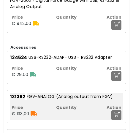
FGV-200XY Digital Force Gauge with USB, RS-232 &
Analog Output
+
€ 942,00
Accessories
134524
USB-RS232-ADAP- USB - RS232 Adapter
+
€ 29,00
131392
FGV-ANALOG (Analog output from FGV)
+
€ 133,00