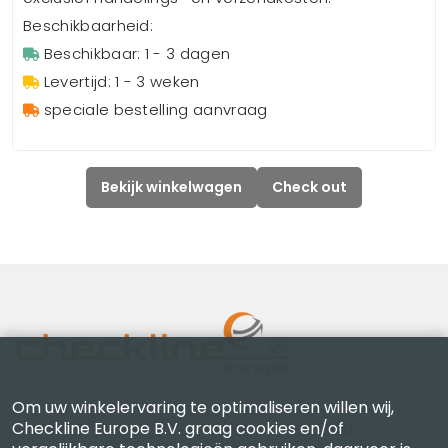
Beschikbaarheid:
Beschikbaar: 1 - 3 dagen
Levertijd: 1 - 3 weken
speciale bestelling aanvraag
Bekijk winkelwagen
Check out
Om uw winkelervaring te optimaliseren willen wij,
Checkline Europe B.V. — specialisten in levering,
Checkline Europe B.V. graag cookies en/of