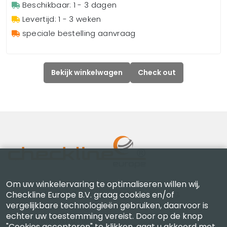
Beschikbaar: 1 - 3 dagen
Levertijd: 1 - 3 weken
speciale bestelling aanvraag
Bekijk winkelwagen
Check out
Om uw winkelervaring te optimaliseren willen wij,
Checkline Europe B.V. — specialisten in levering,
Checkline Europe B.V. graag cookies en/of
vergelijkbare technologieën gebruiken, daarvoor is
kalibratie, certificering en reparatie van hoogwaardige
echter uw toestemming vereist. Door op de knop
precisiemeetinstrumenten.
"Cookies accepteren" te klikken, gaat u akkoord met