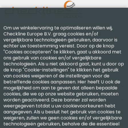
Om uw winkelervaring te optimaliseren willen wij,
Checkline Europe B.V. — specialisten in levering,
Checkline Europe B.V. graag cookies en/of
vergelijkbare technologieën gebruiken, daarvoor is
kalibratie, certificering en reparatie van hoogwaardige
echter uw toestemming vereist. Door op de knop
precisiemeetinstrumenten.
"Cookies accepteren" te klikken, gaat u akkoord met
ons gebruik van cookies en/of vergelijkbare
technologieën. Als u niet akkoord gaat, kunt u door op
de knop "Cookie-instellingen" te klikken het gebruik
van cookies weigeren of de instellingen voor de
betreffende cookies aanpassen. Hier heeft U ook de
Bedrijf
mogelijkheid om aan te geven dat alleen bepaalde
cookies, die we op onze website gebruiken, moeten
worden geactiveerd. Deze banner zal worden
Account
weergegeven totdat u uw cookievoorkeuren hebt
aangegeven. Als u besluit het gebruik van cookies te
Contact
weigeren, zullen we geen cookies en/of vergelijkbare
technologieën gebruiken, behalve die die essentieel