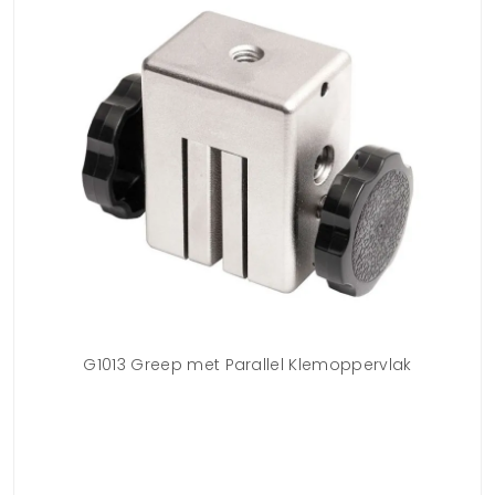
G1013 Greep met Parallel Klemoppervlak
D