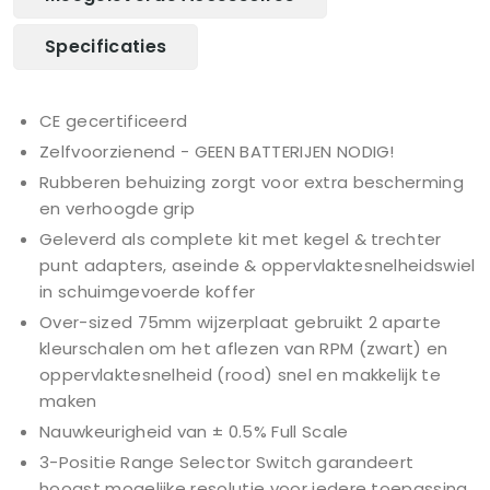
Specificaties
CE gecertificeerd
Zelfvoorzienend - GEEN BATTERIJEN NODIG!
Rubberen behuizing zorgt voor extra bescherming
en verhoogde grip
Geleverd als complete kit met kegel & trechter
punt adapters, aseinde & oppervlaktesnelheidswiel
in schuimgevoerde koffer
Over-sized 75mm wijzerplaat gebruikt 2 aparte
kleurschalen om het aflezen van RPM (zwart) en
oppervlaktesnelheid (rood) snel en makkelijk te
maken
Nauwkeurigheid van ± 0.5% Full Scale
3-Positie Range Selector Switch garandeert
hoogst mogelijke resolutie voor iedere toepassing