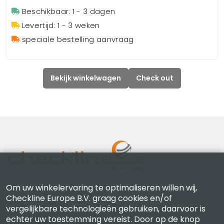
Beschikbaar: 1 - 3 dagen
Levertijd: 1 - 3 weken
speciale bestelling aanvraag
Bekijk winkelwagen
Check out
Om uw winkelervaring te optimaliseren willen wij,
Checkline Europe B.V. — specialisten in levering,
Checkline Europe B.V. graag cookies en/of
vergelijkbare technologieën gebruiken, daarvoor is
kalibratie, certificering en reparatie van hoogwaardige
echter uw toestemming vereist. Door op de knop