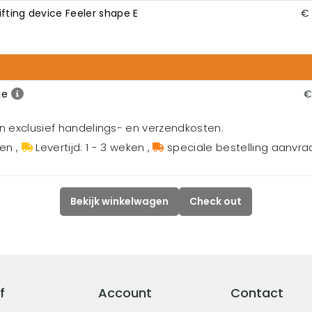
fting device Feeler shape E
€ 
ge
€
en exclusief handelings- en verzendkosten.
gen
,
Levertijd: 1 - 3 weken
,
speciale bestelling aanvr
Bekijk winkelwagen
Check out
f
Account
Contact