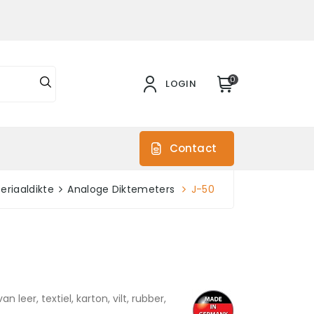
0
LOGIN
s
Contact
eriaaldikte
Analoge Diktemeters
J-50
eer, textiel, karton, vilt, rubber,