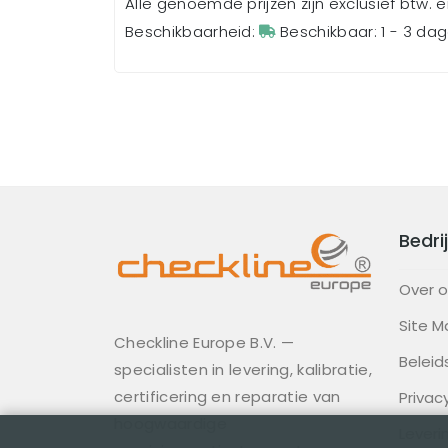
Alle genoemde prijzen zijn exclusief btw. 
Beschikbaarheid:
Beschikbaar: 1 - 3 da
Bedrij
Over 
Site M
Checkline Europe B.V. —
Beleid
specialisten in levering, kalibratie,
certificering en reparatie van
Privac
hoogwaardige
Lever