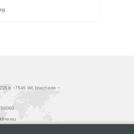
aag
25 b -7545 WE Enschede -
356060
line.eu