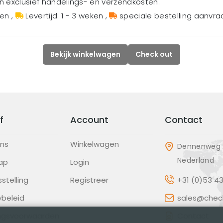
en exclusief handelings- en verzendkosten.
gen
,
Levertijd: 1 - 3 weken
,
speciale bestelling aanvr
Bekijk winkelwagen
Check out
f
Account
Contact
ons
Winkelwagen
Dennenweg 2
Nederland
ap
Login
sstelling
Registreer
+31 (0)53 4
ybeleid
sales@check
ingsvoorwaarden
Contact