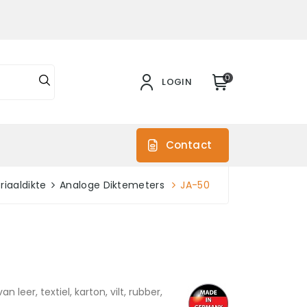
0
LOGIN
s
Contact
riaaldikte
Analoge Diktemeters
JA-50
eer, textiel, karton, vilt, rubber,