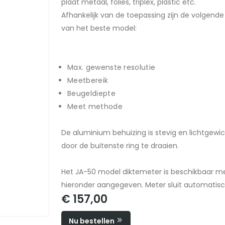
plaat metaal, folies, triplex, plastic etc.
Afhankelijk van de toepassing zijn de volgende
van het beste model:
Max. gewenste resolutie
Meetbereik
Beugeldiepte
Meet methode
De aluminium behuizing is stevig en lichtgewi
door de buitenste ring te draaien.
Het JA-50 model diktemeter is beschikbaar met
hieronder aangegeven. Meter sluit automatisc
€ 157,00
Nu bestellen