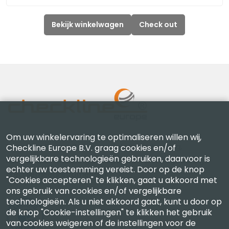
Bekijk winkelwagen
Check out
Om uw winkelervaring te optimaliseren willen wij,
Checkline Europe B.V. — specialisten in levering,
Checkline Europe B.V. graag cookies en/of
vergelijkbare technologieën gebruiken, daarvoor is
kalibratie, certificering en reparatie van hoogwaardige
echter uw toestemming vereist. Door op de knop
precisiemeetinstrumenten.
"Cookies accepteren" te klikken, gaat u akkoord met
ons gebruik van cookies en/of vergelijkbare
technologieën. Als u niet akkoord gaat, kunt u door op
de knop "Cookie-instellingen" te klikken het gebruik
van cookies weigeren of de instellingen voor de