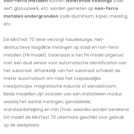
non-ferro metalen
kunnen
isolerende coatings
zoals
verf, glazuurwerk, etc. worden gemeten op
non-ferro
metalen ondergronden
zoals aluminium, koper, messing,
etc.
De MiniTest 70 Serie verzorgt nauwkeurige, niet-
destructieve laagdikte metingen op staal en non-ferro
metalen (FN model). Daarnaast is het FN model uitgerust
met een dual sensor voor automatische identification van
het substraat. Afhankelijk van het substraat schakelt de
meter automatisch om naar het toepasselijke
meetprincipe: magnetische inductie of wervelstroom.
Beide modellen zijn voorzien van een statistieken modus
waarbij het aantal metingen, gemiddelde,
standaardafwijking en min./max. waardes worden berekend.
Dit maakt de MiniTest 70 uitermate geschikt voor gebruik
op de werkplaats.