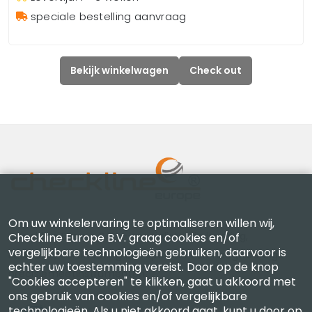
speciale bestelling aanvraag
Bekijk winkelwagen
Check out
Om uw winkelervaring te optimaliseren willen wij,
Checkline Europe B.V. — specialisten in levering,
Checkline Europe B.V. graag cookies en/of
vergelijkbare technologieën gebruiken, daarvoor is
kalibratie, certificering en reparatie van hoogwaardige
echter uw toestemming vereist. Door op de knop
precisiemeetinstrumenten.
"Cookies accepteren" te klikken, gaat u akkoord met
ons gebruik van cookies en/of vergelijkbare
technologieën. Als u niet akkoord gaat, kunt u door op