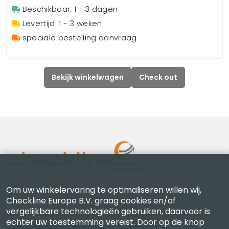
Beschikbaar: 1 - 3 dagen
Levertijd: 1 - 3 weken
speciale bestelling aanvraag
Bekijk winkelwagen
Check out
Om uw winkelervaring te optimaliseren willen wij,
Checkline Europe B.V. — specialisten in levering,
Checkline Europe B.V. graag cookies en/of
vergelijkbare technologieën gebruiken, daarvoor is
kalibratie, certificering en reparatie van hoogwaardige
echter uw toestemming vereist. Door op de knop
precisiemeetinstrumenten.