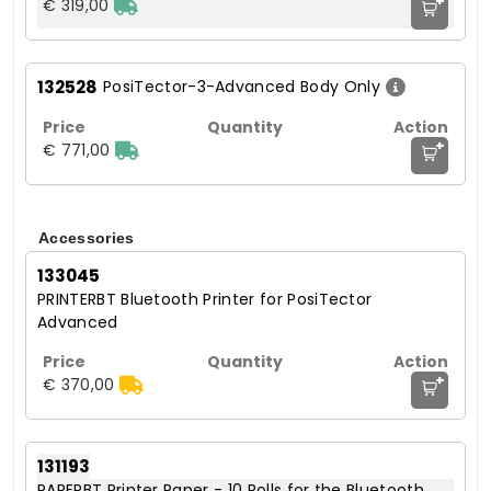
+
€ 319,00
132528
PosiTector-3-Advanced Body Only
+
€ 771,00
Accessories
133045
PRINTERBT Bluetooth Printer for PosiTector
Advanced
+
€ 370,00
131193
PAPERBT Printer Paper - 10 Rolls for the Bluetooth