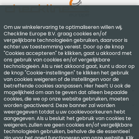
Om uw winkelervaring te optimaliseren willen wij,
Checkline Europe B.V. — specialisten in levering,
Checkline Europe B.V. graag cookies en/of
vergelijkbare technologieën gebruiken, daarvoor is
kalibratie, certificering en reparatie van hoogwaardige
echter uw toestemming vereist. Door op de knop
precisiemeetinstrumenten.
"Cookies accepteren" te klikken, gaat u akkoord met
ons gebruik van cookies en/of vergelijkbare
technologieën. Als u niet akkoord gaat, kunt u door op
de knop "Cookie-instellingen" te klikken het gebruik
van cookies weigeren of de instellingen voor de
betreffende cookies aanpassen. Hier heeft U ook de
Bedrijf
mogelijkheid om aan te geven dat alleen bepaalde
cookies, die we op onze website gebruiken, moeten
worden geactiveerd. Deze banner zal worden
Account
weergegeven totdat u uw cookievoorkeuren hebt
aangegeven. Als u besluit het gebruik van cookies te
Contact
weigeren, zullen we geen cookies en/of vergelijkbare
technologieën gebruiken, behalve die die essentieel
zijn voor het goed functioneren van onze website.
Klik