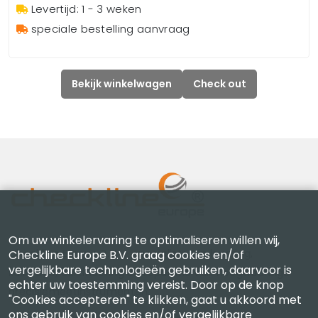
Levertijd: 1 - 3 weken
speciale bestelling aanvraag
Bekijk winkelwagen
Check out
Om uw winkelervaring te optimaliseren willen wij,
Checkline Europe B.V. — specialisten in levering,
Checkline Europe B.V. graag cookies en/of
vergelijkbare technologieën gebruiken, daarvoor is
kalibratie, certificering en reparatie van hoogwaardige
echter uw toestemming vereist. Door op de knop
precisiemeetinstrumenten.
"Cookies accepteren" te klikken, gaat u akkoord met
ons gebruik van cookies en/of vergelijkbare