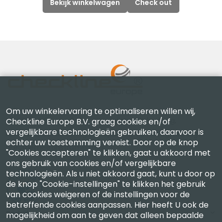
Bekijk winkelwagen
Check out
Om uw winkelervaring te optimaliseren willen wij,
Checkline Europe B.V. — specialisten in levering,
Checkline Europe B.V. graag cookies en/of
vergelijkbare technologieën gebruiken, daarvoor is
kalibratie, certificering en reparatie van hoogwaardige
echter uw toestemming vereist. Door op de knop
precisiemeetinstrumenten.
"Cookies accepteren" te klikken, gaat u akkoord met
ons gebruik van cookies en/of vergelijkbare
technologieën. Als u niet akkoord gaat, kunt u door op
de knop "Cookie-instellingen" te klikken het gebruik
van cookies weigeren of de instellingen voor de
betreffende cookies aanpassen. Hier heeft U ook de
Bedrijf
mogelijkheid om aan te geven dat alleen bepaalde