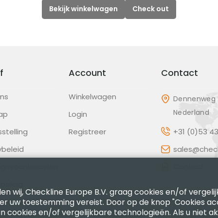
Bekijk winkelwagen
Check out
f
Account
Contact
ons
Winkelwagen
Dennenweg 2
Nederland
ap
Login
sstelling
Registreer
+31 (0)53 4
ybeleid
sales@check
ingsvoorwaarden
Contact
beleid
en wij, Checkline Europe B.V. graag cookies en/of vergeli
ter uw toestemming vereist. Door op de knop "Cookies ac
gscode
n cookies en/of vergelijkbare technologieën. Als u niet a