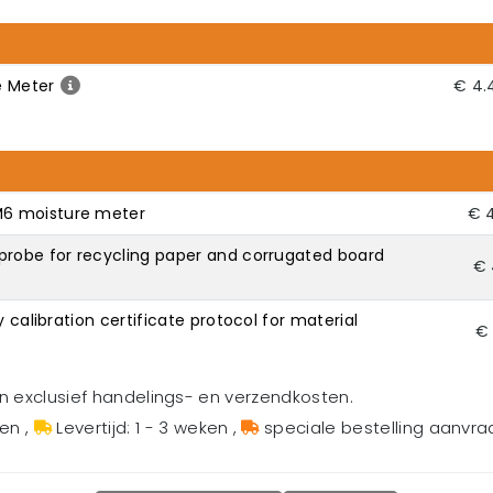
e Meter
€ 4.
M6 moisture meter
€ 
probe for recycling paper and corrugated board
€ 
y calibration certificate protocol for material
€ 
en exclusief handelings- en verzendkosten.
gen
,
Levertijd: 1 - 3 weken
,
speciale bestelling aanvr