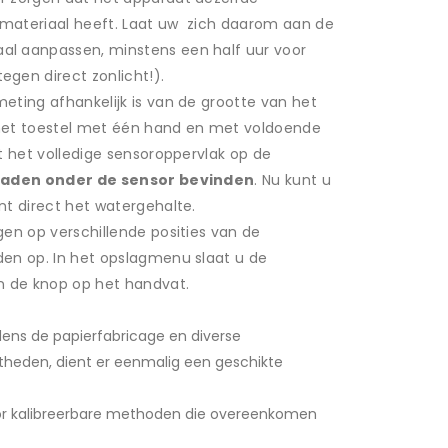
n materiaal heeft. Laat uw zich daarom aan de
l aanpassen, minstens een half uur voor
gen direct zonlicht!).
eting afhankelijk is van de grootte van het
het toestel met één hand en met voldoende
t het volledige sensoroppervlak op de
raden onder de sensor bevinden
. Nu kunt u
t direct het watergehalte.
en op verschillende posities van de
en op. In het opslagmenu slaat u de
n de knop op het handvat.
dens de papierfabricage en diverse
heden, dient er eenmalig een geschikte
oor kalibreerbare methoden die overeenkomen