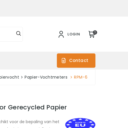
0
LOGIN
s
Contact
piervocht
Papier-Vochtmeters
RPM-6
r Gerecycled Papier
hikt voor de bepaling van het