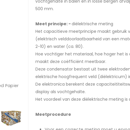
vochtgehalte in balen en in losse bergen afva
500 mm.
Meet principe: -
diëlektrische meting
Het capacitieve meetprincipe maakt gebruik va
(elektrisch velddoorlaatbaarheid van een mate
2-10) en water (ca. 80).
Hoe vochtiger het materiaal, hoe hoger het is 
maakt deze coëfficiënt meetbaar.
Deze condensator bestaat uit twee elektroden
elektrische hoogfrequent veld (diëlektricum) i
De elektronica berekent deze capaciteititeits
d Papier
RPM-6 Recycling Papier Vochtmeter, van bove
display als vochtgehalte.
gezien
Het voordeel van deze diëlektrische meting is 
Meetprocedure
Voor een correcte meting moet u ervoo