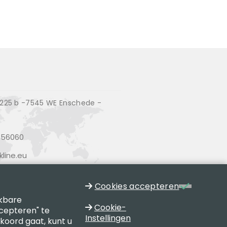
25 b -7545 WE Enschede -
356060
line.eu
Cookies accepteren
jkbare
Cookie-
cepteren" te
Instellingen
kkoord gaat, kunt u