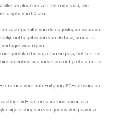
hillende plaatsen van het meetveld, ten
een diepte van 50 cm.
lde vochtgehalte van de opgeslagen waarden.
nlijk natte gebieden van de baal, omdat zij
l vertegenwoordigen.
mengedrukte balen, rollen en pulp, het
kan het
binnen enkele seconden en met grote precisie
-interface voor data-uitgang, PC-software en
 vochtigheid- en temperatuursensor, om
jke eigenschappen van gerecycled papier zo