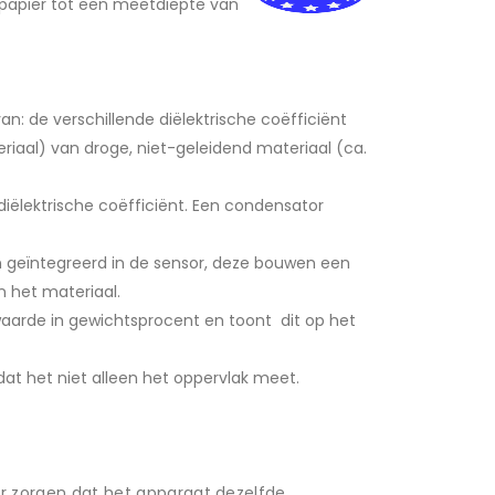
lpapier tot een meetdiepte van
n: de verschillende diëlektrische coëfficiënt
riaal) van droge, niet-geleidend materiaal (ca.
diëlektrische coëfficiënt. Een condensator
 geïntegreerd in de sensor, deze bouwen een
n het materiaal.
waarde in gewichtsprocent en toont dit op het
naf
Optionele teststrips
dat het niet alleen het oppervlak meet.
r zorgen dat het apparaat dezelfde