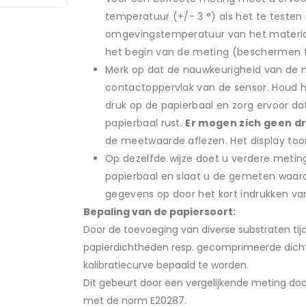
temperatuur (+/- 3 °) als het te teste
omgevingstemperatuur van het materiaa
het begin van de meting (beschermen te
Merk op dat de nauwkeurigheid van de m
contactoppervlak van de sensor. Houd 
druk op de papierbaal en zorg ervoor da
papierbaal rust.
Er mogen zich geen d
de meetwaarde aflezen. Het display toon
Op dezelfde wijze doet u verdere meting
papierbaal en slaat u de gemeten waard
gegevens op door het kort indrukken va
Bepaling van de papiersoort:
Door de toevoeging van diverse substraten tij
papierdichtheden resp. gecomprimeerde dicht
kalibratiecurve bepaald te worden.
Dit gebeurt door een vergelijkende meting d
met de norm E20287.