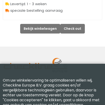
Levertijd: 1 - 3 weken
speciale bestelling aanvraag
Bekijk winkelwagen
Check out
Om uw winkelervaring te optimaliseren willen wij,
Checkline Europe B.V. — specialisten in levering,
Checkline Europe B.V. graag cookies en/of
vergelijkbare technologieën gebruiken, daarvoor is
kalibratie, certificering en reparatie van hoogwaardige
echter uw toestemming vereist. Door op de knop
precisiemeetinstrumenten.
"Cookies accepteren" te klikken, gaat u akkoord met
ons gebruik van cookies en/of vergelijkbare