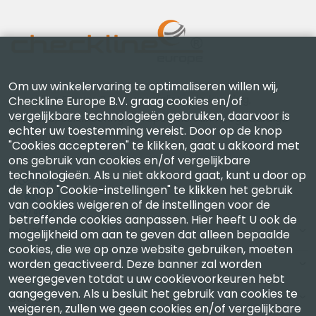
Om uw winkelervaring te optimaliseren willen wij,
Checkline Europe B.V. — specialisten in levering,
Checkline Europe B.V. graag cookies en/of
vergelijkbare technologieën gebruiken, daarvoor is
kalibratie, certificering en reparatie van hoogwaardige
echter uw toestemming vereist. Door op de knop
precisiemeetinstrumenten.
"Cookies accepteren" te klikken, gaat u akkoord met
ons gebruik van cookies en/of vergelijkbare
technologieën. Als u niet akkoord gaat, kunt u door op
de knop "Cookie-instellingen" te klikken het gebruik
van cookies weigeren of de instellingen voor de
betreffende cookies aanpassen. Hier heeft U ook de
Bedrijf
mogelijkheid om aan te geven dat alleen bepaalde
cookies, die we op onze website gebruiken, moeten
worden geactiveerd. Deze banner zal worden
Account
weergegeven totdat u uw cookievoorkeuren hebt
aangegeven. Als u besluit het gebruik van cookies te
Contact
weigeren, zullen we geen cookies en/of vergelijkbare