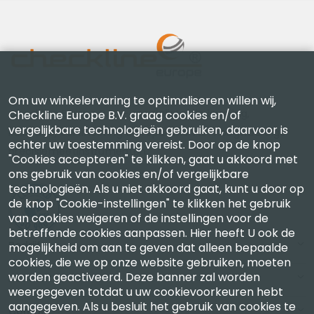
Om uw winkelervaring te optimaliseren willen wij,
Checkline Europe B.V. — specialisten in levering,
Checkline Europe B.V. graag cookies en/of
vergelijkbare technologieën gebruiken, daarvoor is
kalibratie, certificering en reparatie van hoogwaardige
echter uw toestemming vereist. Door op de knop
precisiemeetinstrumenten.
"Cookies accepteren" te klikken, gaat u akkoord met
ons gebruik van cookies en/of vergelijkbare
technologieën. Als u niet akkoord gaat, kunt u door op
de knop "Cookie-instellingen" te klikken het gebruik
van cookies weigeren of de instellingen voor de
betreffende cookies aanpassen. Hier heeft U ook de
Bedrijf
mogelijkheid om aan te geven dat alleen bepaalde
cookies, die we op onze website gebruiken, moeten
worden geactiveerd. Deze banner zal worden
Account
weergegeven totdat u uw cookievoorkeuren hebt
aangegeven. Als u besluit het gebruik van cookies te
Contact