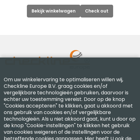
Bekijk winkelwagen
Check out
Om uw winkelervaring te optimaliseren willen wij,
Checkline Europe B.V. — specialisten in levering,
Checkline Europe B.V. graag cookies en/of
vergelijkbare technologieën gebruiken, daarvoor is
kalibratie, certificering en reparatie van hoogwaardige
echter uw toestemming vereist. Door op de knop
precisiemeetinstrumenten.
"Cookies accepteren" te klikken, gaat u akkoord met
ons gebruik van cookies en/of vergelijkbare
technologieën. Als u niet akkoord gaat, kunt u door op
de knop "Cookie-instellingen" te klikken het gebruik
van cookies weigeren of de instellingen voor de
betreffende cookies aanpassen. Hier heeft U ook de