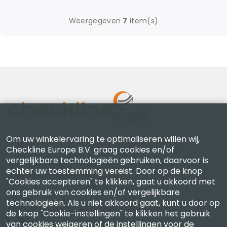
Weergegeven
7
item(s)
Om uw winkelervaring te optimaliseren willen wij,
Checkline Europe B.V. — specialisten in levering,
Checkline Europe B.V. graag cookies en/of
vergelijkbare technologieën gebruiken, daarvoor is
kalibratie, certificering en reparatie van hoogwaardige
echter uw toestemming vereist. Door op de knop
precisiemeetinstrumenten.
"Cookies accepteren" te klikken, gaat u akkoord met
ons gebruik van cookies en/of vergelijkbare
technologieën. Als u niet akkoord gaat, kunt u door op
de knop "Cookie-instellingen" te klikken het gebruik
van cookies weigeren of de instellingen voor de