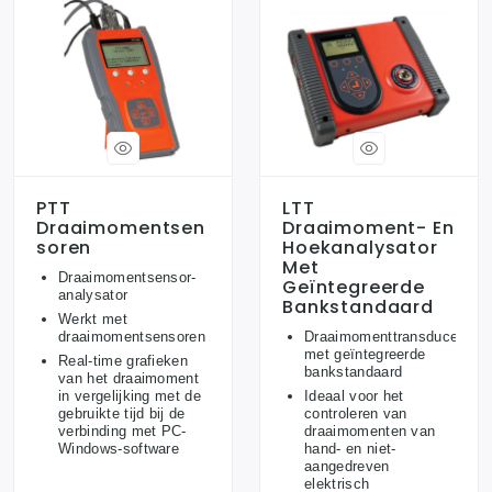
PTT
LTT
Draaimomentsen
Draaimoment- En
Soren
Hoekanalysator
Met
Draaimomentsensor-
Geïntegreerde
analysator
Bankstandaard
Werkt met
draaimomentsensoren
Draaimomenttransducer
met geïntegreerde
Real-time grafieken
bankstandaard
van het draaimoment
in vergelijking met de
Ideaal voor het
gebruikte tijd bij de
controleren van
verbinding met PC-
draaimomenten van
Windows-software
hand- en niet-
aangedreven
elektrisch