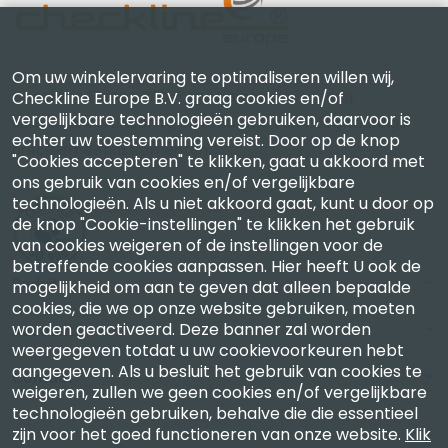
Om uw winkelervaring te optimaliseren willen wij,
Checkline Europe B.V. — specialisten in levering,
Checkline Europe B.V. graag cookies en/of
vergelijkbare technologieën gebruiken, daarvoor is
kalibratie, certificering en reparatie van hoogwaardige
echter uw toestemming vereist. Door op de knop
precisiemeetinstrumenten.
"Cookies accepteren" te klikken, gaat u akkoord met
ons gebruik van cookies en/of vergelijkbare
technologieën. Als u niet akkoord gaat, kunt u door op
de knop "Cookie-instellingen" te klikken het gebruik
van cookies weigeren of de instellingen voor de
betreffende cookies aanpassen. Hier heeft U ook de
Bedrijf
mogelijkheid om aan te geven dat alleen bepaalde
cookies, die we op onze website gebruiken, moeten
worden geactiveerd. Deze banner zal worden
Account
weergegeven totdat u uw cookievoorkeuren hebt
aangegeven. Als u besluit het gebruik van cookies te
Contact
weigeren, zullen we geen cookies en/of vergelijkbare
technologieën gebruiken, behalve die die essentieel
zijn voor het goed functioneren van onze website.
Klik