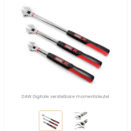
ken
DAW Digitale verstelbare momentsleutel
DA