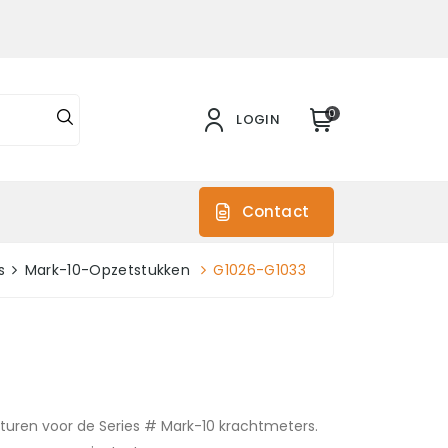
0
LOGIN
s
Contact
s
Mark-10-Opzetstukken
G1026-G1033
turen voor de Series # Mark-10 krachtmeters.