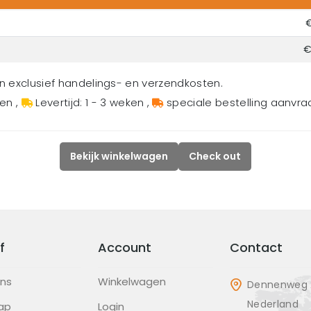
€
€
en exclusief handelings- en verzendkosten.
gen
,
Levertijd: 1 - 3 weken
,
speciale bestelling aanvr
Bekijk winkelwagen
Check out
f
Account
Contact
ons
Winkelwagen
Dennenweg 2
Nederland
ap
Login