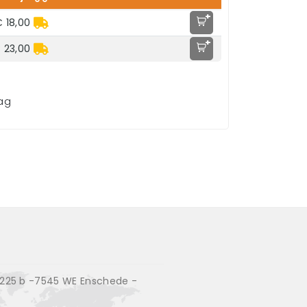
+
 18,00
+
 23,00
aag
25 b -7545 WE Enschede -