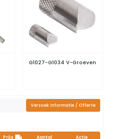
G1027-G1034 V-Groeven
G1029 E
Kop Ar
Verzoek Informatie / Offerte
Prijs
Aantal
Actie