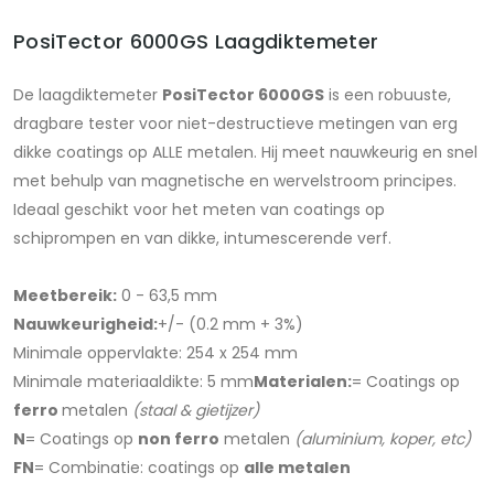
PosiTector 6000GS Laagdiktemeter
De laagdiktemeter
PosiTector 6000GS
is een robuuste,
dragbare tester voor niet-destructieve metingen van erg
dikke coatings op ALLE metalen. Hij meet nauwkeurig en snel
met behulp van magnetische en wervelstroom principes.
Ideaal geschikt voor het meten van coatings op
schiprompen en van dikke, intumescerende verf.
Meetbereik:
0 - 63,5 mm
Nauwkeurigheid:
+/- (0.2 mm + 3%)
Minimale oppervlakte: 254 x 254 mm
Minimale materiaaldikte: 5 mm
Materialen:
= Coatings op
ferro
metalen
(staal & gietijzer)
N
= Coatings op
non ferro
metalen
(aluminium, koper, etc)
FN
= Combinatie: coatings op
alle metalen