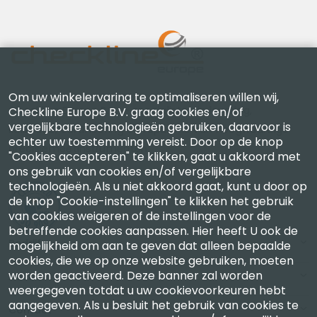
Om uw winkelervaring te optimaliseren willen wij,
Checkline Europe B.V. — specialisten in levering,
Checkline Europe B.V. graag cookies en/of
vergelijkbare technologieën gebruiken, daarvoor is
kalibratie, certificering en reparatie van hoogwaardige
echter uw toestemming vereist. Door op de knop
precisiemeetinstrumenten.
"Cookies accepteren" te klikken, gaat u akkoord met
ons gebruik van cookies en/of vergelijkbare
technologieën. Als u niet akkoord gaat, kunt u door op
de knop "Cookie-instellingen" te klikken het gebruik
van cookies weigeren of de instellingen voor de
betreffende cookies aanpassen. Hier heeft U ook de
Bedrijf
mogelijkheid om aan te geven dat alleen bepaalde
cookies, die we op onze website gebruiken, moeten
worden geactiveerd. Deze banner zal worden
Account
weergegeven totdat u uw cookievoorkeuren hebt
aangegeven. Als u besluit het gebruik van cookies te
Contact