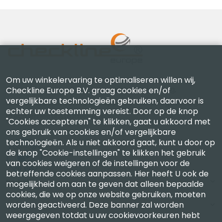
Om uw winkelervaring te optimaliseren willen wij,
Checkline Europe B.V. — specialisten in levering,
Checkline Europe B.V. graag cookies en/of
vergelijkbare technologieën gebruiken, daarvoor is
kalibratie, certificering en reparatie van hoogwaardige
echter uw toestemming vereist. Door op de knop
precisiemeetinstrumenten.
"Cookies accepteren" te klikken, gaat u akkoord met
ons gebruik van cookies en/of vergelijkbare
technologieën. Als u niet akkoord gaat, kunt u door op
de knop "Cookie-instellingen" te klikken het gebruik
van cookies weigeren of de instellingen voor de
betreffende cookies aanpassen. Hier heeft U ook de
Bedrijf
mogelijkheid om aan te geven dat alleen bepaalde
cookies, die we op onze website gebruiken, moeten
worden geactiveerd. Deze banner zal worden
Account
weergegeven totdat u uw cookievoorkeuren hebt