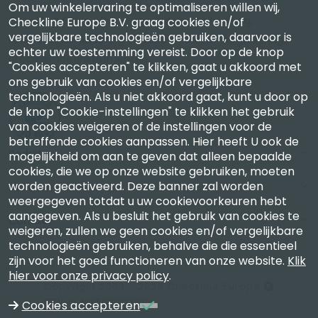
Om uw winkelervaring te optimaliseren willen wij,
Checkline Europe B.V. — specialisten in levering,
Checkline Europe B.V. graag cookies en/of
vergelijkbare technologieën gebruiken, daarvoor is
kalibratie, certificering en reparatie van hoogwaardige
echter uw toestemming vereist. Door op de knop
precisiemeetinstrumenten.
"Cookies accepteren" te klikken, gaat u akkoord met
ons gebruik van cookies en/of vergelijkbare
technologieën. Als u niet akkoord gaat, kunt u door op
de knop "Cookie-instellingen" te klikken het gebruik
van cookies weigeren of de instellingen voor de
betreffende cookies aanpassen. Hier heeft U ook de
Bedrijf
mogelijkheid om aan te geven dat alleen bepaalde
cookies, die we op onze website gebruiken, moeten
worden geactiveerd. Deze banner zal worden
Account
weergegeven totdat u uw cookievoorkeuren hebt
aangegeven. Als u besluit het gebruik van cookies te
Contact
weigeren, zullen we geen cookies en/of vergelijkbare
technologieën gebruiken, behalve die die essentieel
zijn voor het goed functioneren van onze website.
Klik
hier voor onze privacy policy
.
Copyright 2003 - 2026 Checkline Europe
BTW-nr. NL850630721B01
Cookies accepteren