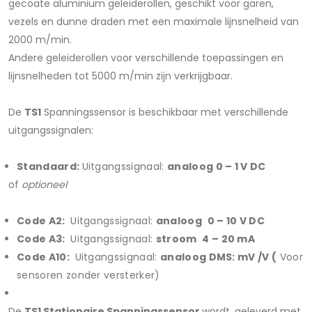
gecoate aluminium geleiderollen, geschikt voor garen,
vezels en dunne draden met een maximale lijnsnelheid van
2000 m/min.
Andere geleiderollen voor verschillende toepassingen en
lijnsnelheden tot 5000 m/min zijn verkrijgbaar.
De
TS1
Spanningssensor is beschikbaar met verschillende
uitgangssignalen:
Standaard:
Uitgangssignaal:
analoog
0 – 1 V DC
of
optioneel
Code A2:
Uitgangssignaal:
analoog
0 – 10 V DC
Code A3:
Uitgangssignaal:
stroom
4 – 20 mA
Code A10:
Uitgangssignaal:
analoog
DMS: mV
/V (
Voor
sensoren zonder versterker)
De
TS1 Stationaire Spanningssensor
wordt
geleverd met