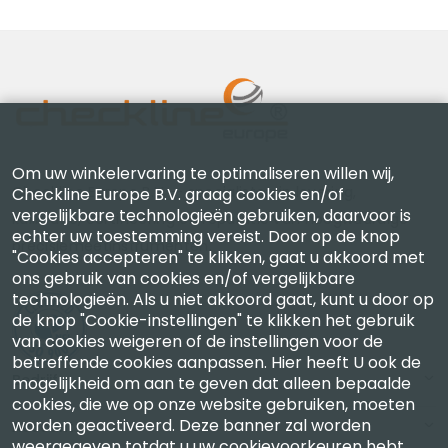
Om uw winkelervaring te optimaliseren willen wij,
Checkline Europe B.V. — specialisten in levering,
Checkline Europe B.V. graag cookies en/of
vergelijkbare technologieën gebruiken, daarvoor is
kalibratie, certificering en reparatie van hoogwaardige
echter uw toestemming vereist. Door op de knop
precisiemeetinstrumenten.
"Cookies accepteren" te klikken, gaat u akkoord met
ons gebruik van cookies en/of vergelijkbare
technologieën. Als u niet akkoord gaat, kunt u door op
de knop "Cookie-instellingen" te klikken het gebruik
van cookies weigeren of de instellingen voor de
betreffende cookies aanpassen. Hier heeft U ook de
Bedrijf
mogelijkheid om aan te geven dat alleen bepaalde
cookies, die we op onze website gebruiken, moeten
worden geactiveerd. Deze banner zal worden
Account
weergegeven totdat u uw cookievoorkeuren hebt