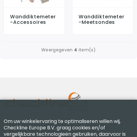
Wanddiktemeter
Wanddiktemeter
-accessoires
-meetsondes
Weergegeven
4
item(s)
Om uw winkelervaring te optimaliseren willen wij,
Checkline Europe B.V. — specialisten in levering,
Checkline Europe B.V. graag cookies en/of
vergelijkbare technologieën gebruiken, daarvoor is
kalibratie, certificering en reparatie van hoogwaardige