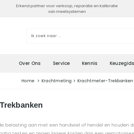
Erkend partner voor verkoop, reparatie en kalibratie
van meetsystemen
Over Ons
Service
Kennis
Keuzegid
Home
Krachtmeting
Krachtmeter-Trekbanken
-Trekbanken
elasting aan met een handwiel of hendel en houden de kr
ig testen en tegen lagere kosten dan een gemotoriseerd