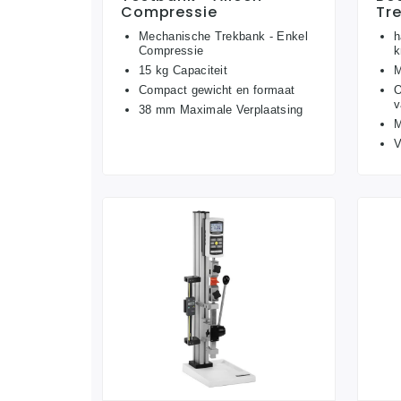
Compressie
Tr
Mechanische Trekbank - Enkel
h
Compressie
k
15 kg Capaciteit
M
Compact gewicht en formaat
O
v
38 mm Maximale Verplaatsing
M
V