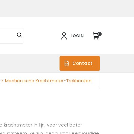
0
LOGIN
s
Contact
Mechanische Krachtmeter-Trekbanken
achtmeter in lijn, voor veel beter
 systeem. Ze zijn ideaal voor eenvoudige