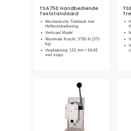
TSA750 Handbediende
TS
Teststandaard
Tr
Mechanische Trekbank met
H
Hefboombediening
H
Verticaal Model
M
Maximale Kracht: 3750 N (375
V
kg)
V
Verplaatsing: 152 mm / 69,85
s
met stops