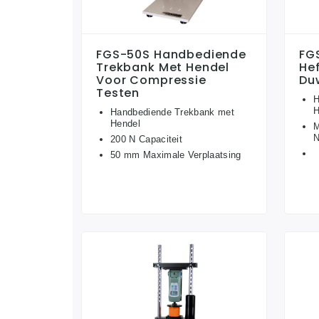
FGS-50S Handbediende
FG
Trekbank Met Hendel
He
Voor Compressie
Du
Testen
H
H
Handbediende Trekbank met
Hendel
M
200 N Capaciteit
50 mm Maximale Verplaatsing