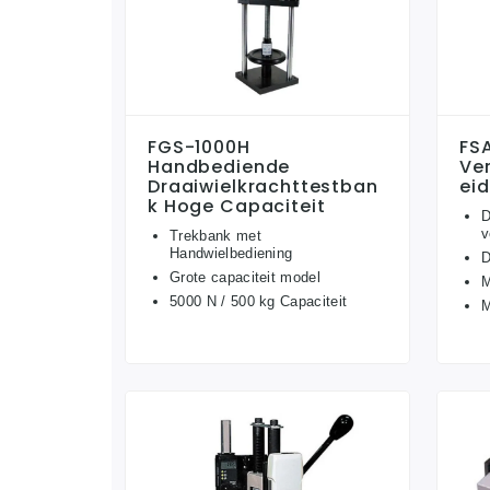
FGS-1000H
FS
Handbediende
Ve
Draaiwielkrachttestban
Eid
K Hoge Capaciteit
D
v
Trekbank met
Handwielbediening
D
Grote capaciteit model
M
5000 N / 500 kg Capaciteit
M