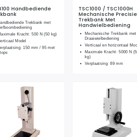
B100 Handbediende
TSC1000 / TSC1000H
ekbank
Mechanische Precisi
Trekbank Met
andbediende Trekbank met
Handwielbediening
efboombediening
Mechanische Trekbank met
aximale Kracht: 500 N (50 kg)
Draaiwielbediening
erticaal Model
Verticaal en horizontaal Mo
erplaatsing: 150 mm / 95 met
Maximale Kracht: 5000 N (
tops
kg)
Verplaatsing: 89 mm