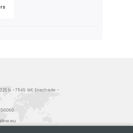
rs
25 b -7545 WE Enschede -
356060
line.eu