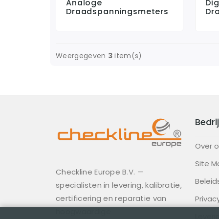
Analoge
Dig
Draadspanningsmeters
Dr
Weergegeven
3
item(s)
Bedrij
Over 
Site M
Checkline Europe B.V. —
Beleid
specialisten in levering, kalibratie,
certificering en reparatie van
Privac
hoogwaardige
Lever