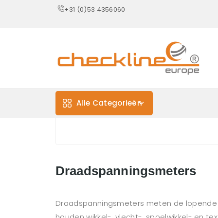
+31 (0)53 4356060
Alle Categorieën
Draadspanningsmeters
Draadspanningsmeters meten de lopende spa
houden wikkel-, vlecht-, spoelwikkel- en te