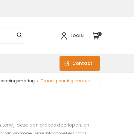
0
LOGIN
s
Contact
panningsmeting
Draadspanningsmeters
terwijl deze een proces doorlopen, en
oopt van analoge wijzerplaatmeters voor