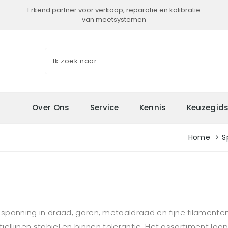
Erkend partner voor verkoop, reparatie en kalibratie
van meetsystemen
Over Ons
Service
Kennis
Keuzegid
Home
S
nning in draad, garen, metaaldraad en fijne filamenten 
xtiellijnen stabiel en binnen tolerantie. Het assortiment l