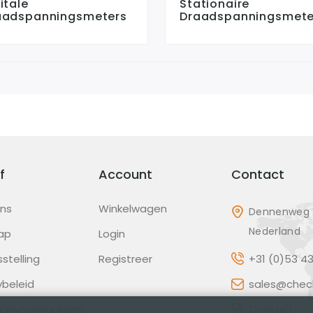
itale
Stationaire
aadspanningsmeters
Draadspanningsmete
f
Account
Contact
ons
Winkelwagen
Dennenweg 2
Nederland
ap
Login
sstelling
Registreer
+31 (0)53 4
ybeleid
sales@check
ingsvoorwaarden
Contact