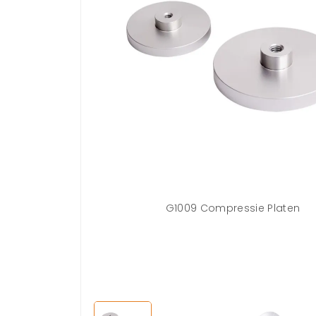
l met een groot
G1009 Compressie Platen
n en krachtmeters