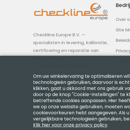
Bedrij
Over 
Site M
Checkline Europe B.V. —
Beleid
specialisten in levering, kalibratie,
certificering en reparatie van
Privac
hoogwaardige
Lever
precisiemeetinstrumenten.
Retour
Om uw winkelervaring te optimaliseren will
technologieën gebruiken, daarvoor is ech
Gedra
klikken, gaat u akkoord met ons gebruik va
door op de knop "Cookie-instellingen" te k
betreffende cookies aanpassen. Hier heeft
we op onze website gebruiken, moeten wo
cookievoorkeuren hebt aangegeven. Als u b
vergelijkbare technologieën gebruiken, beh
Copyright 2003 - 2026 Checkline Europe
Klik hier voor onze privacy policy
.
BTW-nr. NL850630721B01