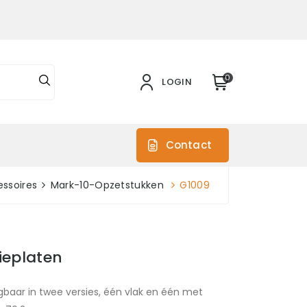
0
LOGIN
s
Contact
ssoires
Mark-10-Opzetstukken
G1009
eplaten
gbaar in twee versies, één vlak en één met