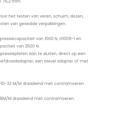
en 76,2 mm.
voor het testen van veren, schuim, dozen,
esten van gesealde verpakkingen.
essiecapaciteit van 1000 N, G1009-1 en
citeit van 2500 N.
ressieplaten aan te sluiten, direct op een
oefdraadadapter, een swivel adapter of met
#10-32 M/M draadeind met contramoeren.
m en
Compressieplaten met een diameter van 51 mm en
aar
76,8 mm met ventilatie kanalen om lucht te laten
a
-18M/M draadeind met contramoeren.
ontsnappen
v