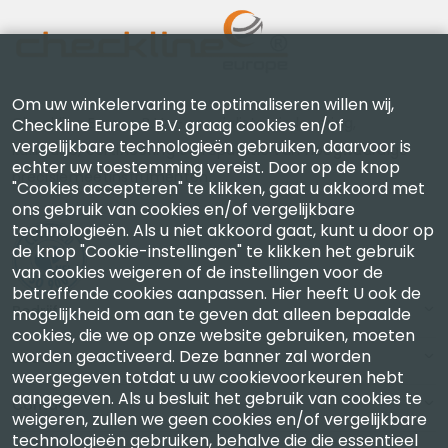
Om uw winkelervaring te optimaliseren willen wij,
Checkline Europe B.V. — specialisten in levering,
Checkline Europe B.V. graag cookies en/of
vergelijkbare technologieën gebruiken, daarvoor is
kalibratie, certificering en reparatie van hoogwaardige
echter uw toestemming vereist. Door op de knop
precisiemeetinstrumenten.
"Cookies accepteren" te klikken, gaat u akkoord met
ons gebruik van cookies en/of vergelijkbare
technologieën. Als u niet akkoord gaat, kunt u door op
de knop "Cookie-instellingen" te klikken het gebruik
van cookies weigeren of de instellingen voor de
betreffende cookies aanpassen. Hier heeft U ook de
Bedrijf
mogelijkheid om aan te geven dat alleen bepaalde
cookies, die we op onze website gebruiken, moeten
worden geactiveerd. Deze banner zal worden
Account
weergegeven totdat u uw cookievoorkeuren hebt
aangegeven. Als u besluit het gebruik van cookies te
Contact
weigeren, zullen we geen cookies en/of vergelijkbare
technologieën gebruiken, behalve die die essentieel