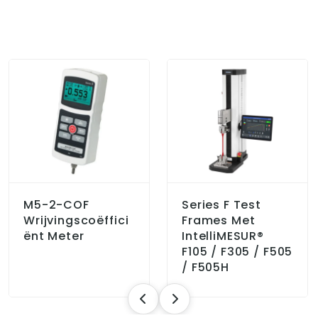
M5-2-COF
Series F Test
Wrijvingscoëffici
Frames Met
Ënt Meter
IntelliMESUR®
F105 / F305 / F505
/ F505H