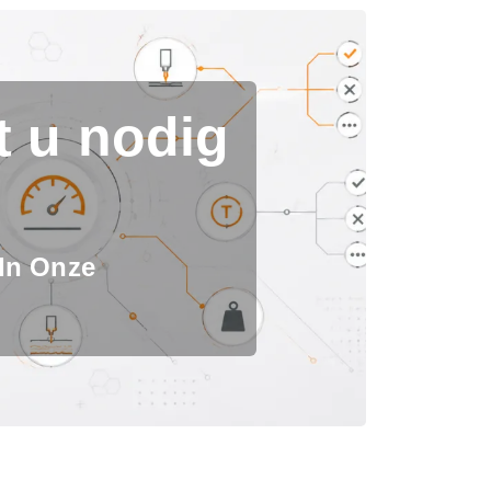
t u nodig
 In Onze