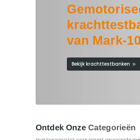
Gemotorise
krachttestb
van Mark-1
Bekijk krachttestbanken
Ontdek Onze
Categorieën
Snel toegang tot onze meest gevraagde me