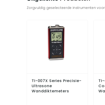
Zorgvuldig geselecteerde instrumenten voor 
TI-007X Series Precisie-
TI
Ultrasone
Co
Wanddiktemeters
Wa