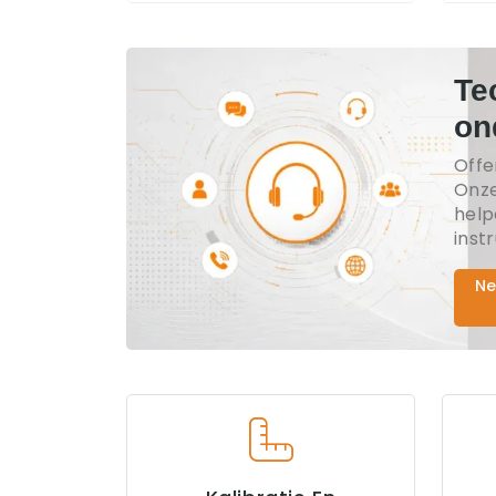
Te
on
Offe
Onze
help
inst
Ne