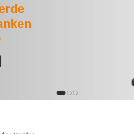
erde
anken
0
etinstrumenten