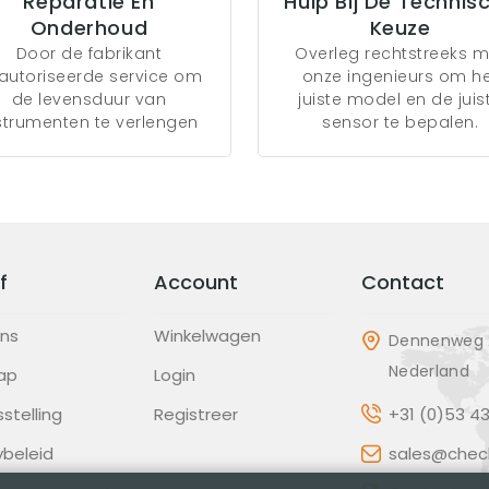
Reparatie En
Hulp Bij De Technis
Onderhoud
Keuze
Door de fabrikant
Overleg rechtstreeks m
autoriseerde service om
onze ingenieurs om h
de levensduur van
juiste model en de juis
strumenten te verlengen
sensor te bepalen.
f
Account
Contact
ons
Winkelwagen
Dennenweg 2
Nederland
ap
Login
sstelling
Registreer
+31 (0)53 4
ybeleid
sales@check