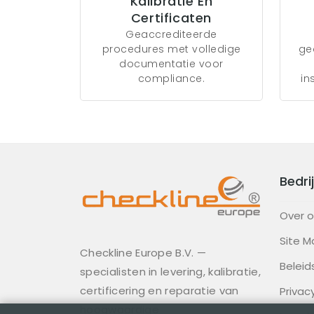
Kalibratie En
Certificaten
Geaccrediteerde
procedures met volledige
ge
documentatie voor
compliance.
in
Bedrij
Over 
Site M
Checkline Europe B.V. —
Beleid
specialisten in levering, kalibratie,
certificering en reparatie van
Privac
hoogwaardige