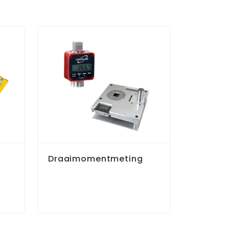
Draaimomentmeting
Dikteme