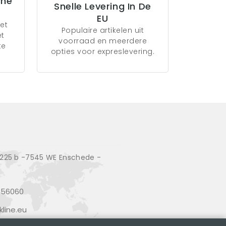
che
Snelle Levering In De
EU
et
Populaire artikelen uit
et
voorraad en meerdere
te
opties voor expreslevering.
25 b -7545 WE Enschede -
356060
line.eu