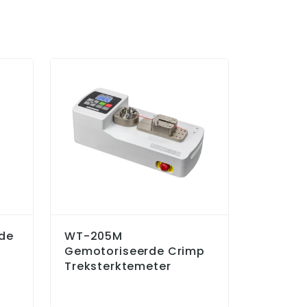
de
WT-205M
PK2X S
Gemotoriseerde Crimp
PK2X D
Treksterktemeter
Pocket 