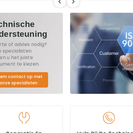
chnische
dersteuning
rte of advies nodig?
 specialisten
en u het juiste
rument te kiezen.
em contact op met
onze specialisten