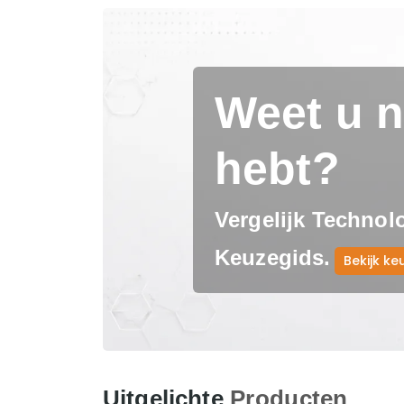
Weet u n
hebt?
Vergelijk Technol
Keuzegids.
Bekijk ke
Uitgelichte
Producten