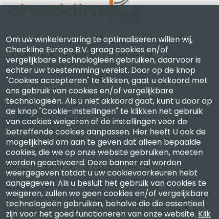
Om uw winkelervaring te optimaliseren willen wij,
Checkline Europe B.V. — specialisten in levering,
Checkline Europe B.V. graag cookies en/of
vergelijkbare technologieën gebruiken, daarvoor is
kalibratie, certificering en reparatie van hoogwaardige
echter uw toestemming vereist. Door op de knop
precisiemeetinstrumenten.
"Cookies accepteren" te klikken, gaat u akkoord met
ons gebruik van cookies en/of vergelijkbare
technologieën. Als u niet akkoord gaat, kunt u door op
de knop "Cookie-instellingen" te klikken het gebruik
van cookies weigeren of de instellingen voor de
betreffende cookies aanpassen. Hier heeft U ook de
Bedrijf
mogelijkheid om aan te geven dat alleen bepaalde
cookies, die we op onze website gebruiken, moeten
worden geactiveerd. Deze banner zal worden
Account
weergegeven totdat u uw cookievoorkeuren hebt
aangegeven. Als u besluit het gebruik van cookies te
Contact
weigeren, zullen we geen cookies en/of vergelijkbare
technologieën gebruiken, behalve die die essentieel
zijn voor het goed functioneren van onze website.
Klik