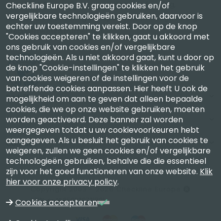
Checkline Europe B.V. — specialisten in levering,
Checkline Europe B.V. graag cookies en/of
vergelijkbare technologieën gebruiken, daarvoor is
kalibratie, certificering en reparatie van hoogwaardige
echter uw toestemming vereist. Door op de knop
precisiemeetinstrumenten.
"Cookies accepteren" te klikken, gaat u akkoord met
ons gebruik van cookies en/of vergelijkbare
technologieën. Als u niet akkoord gaat, kunt u door op
de knop "Cookie-instellingen" te klikken het gebruik
van cookies weigeren of de instellingen voor de
betreffende cookies aanpassen. Hier heeft U ook de
Bedrijf
mogelijkheid om aan te geven dat alleen bepaalde
cookies, die we op onze website gebruiken, moeten
worden geactiveerd. Deze banner zal worden
Account
weergegeven totdat u uw cookievoorkeuren hebt
aangegeven. Als u besluit het gebruik van cookies te
Contact
weigeren, zullen we geen cookies en/of vergelijkbare
technologieën gebruiken, behalve die die essentieel
zijn voor het goed functioneren van onze website.
Klik
hier voor onze privacy policy
.
Copyright 2003 - 2026 Checkline Europe
BTW-nr. NL850630721B01
Cookies accepteren